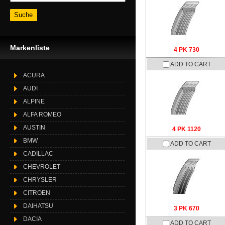
Markenliste
4 PK 730
ADD TO CART
ACURA
AUDI
ALPINE
ALFA ROMEO
AUSTIN
4 PK 1120
BMW
ADD TO CART
CADILLAC
CHEVROLET
CHRYSLER
CITROEN
DAIHATSU
3 PK 670
DACIA
ADD TO CART