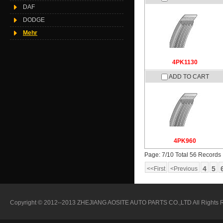
DAF
DODGE
Mehr
4PK1130
ADD TO CART
4PK960
Page: 7/10 Total 56 Records
4
5
<<First
<Previous
Copyright © 2012--2013 ZHEJIANG AOSITE AUTO PARTS CO.,LTD All Rights 